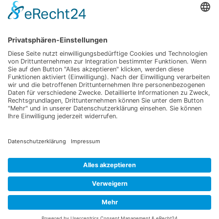
www.rhoenfuehrer.de
www.toolstage.de
www.dehler-design.de
ÖFFNUNGSZEITEN
Mo. - Fr. 8-17 Uhr
WAS SONST NOCH
Gerne stehen wir auch außerhalb unserer Öffnungszeiten nach
Absprache für ein Gespräch zur Verfügung.
© 2019
Impressum
Datenschutz
Cookie-Einstellungen
Home
Leistungen
Ausgewählte Projekte
Kontakt