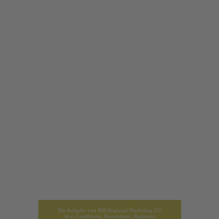
PROFESSIONELLES MARKETING
FÜR IHRE REGION
Die Aufgabe von RM Regional Marketing UG
ist es Landkreise, Kommunen, Regionen