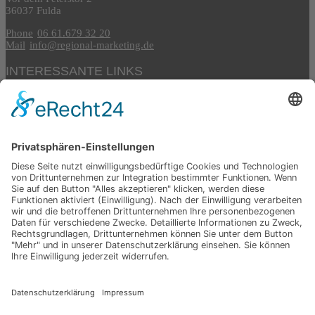
36037 Fulda
Phone
06 61.679 32 20
Mail
info@regional-marketing.de
INTERESSANTE LINKS
www.rhoenfuehrer.de
www.toolstage.de
www.dehler-design.de
ÖFFNUNGSZEITEN
Mo. - Fr. 8-17 Uhr
WAS SONST NOCH
Gerne stehen wir auch außerhalb unserer Öffnungszeiten nach
Absprache für ein Gespräch zur Verfügung.
© 2019
Impressum